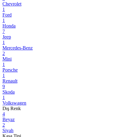
Chevrolet
1
Ford
1
Honda
7
Jeep
1
Mercedes-Benz
2
Mini
1
Porsche
1
Renault
9
Skoda
1
Volkswagen
Dış Renk
4
Beyaz
2
Siyah
Kasa Tipi