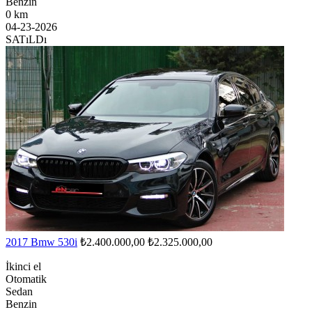
Benzin
0 km
04-23-2026
SATıLDı
2017 Bmw 530i
₺2.400.000,00
₺2.325.000,00
İkinci el
Otomatik
Sedan
Benzin