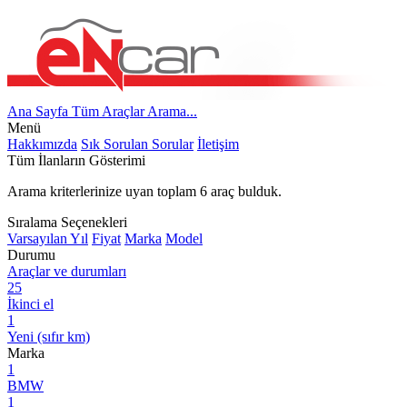
Ana Sayfa
Tüm Araçlar
Arama...
Menü
Hakkımızda
Sık Sorulan Sorular
İletişim
Tüm İlanların Gösterimi
Arama kriterlerinize uyan toplam
6
araç bulduk.
Sıralama Seçenekleri
Varsayılan
Yıl
Fiyat
Marka
Model
Durumu
Araçlar ve durumları
25
İkinci el
1
Yeni (sıfır km)
Marka
1
BMW
1