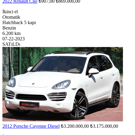
2022 Renault Clio
₺907,00
₺869.000,00
İkinci el
Otomatik
Hatchback 5 kapı
Benzin
6.200 km
07-22-2023
SATıLDı
2012 Porsche Cayenne Diesel
₺3.200.000,00
₺3.175.000,00