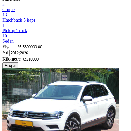
2
Coupe
13
Hatchback 5 kapı
1
Pickup Truck
10
Sedan
Fiyat
Yıl
Kilometre
Araştır