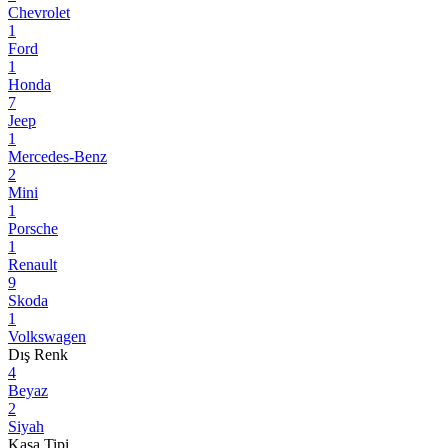
Chevrolet
1
Ford
1
Honda
7
Jeep
1
Mercedes-Benz
2
Mini
1
Porsche
1
Renault
9
Skoda
1
Volkswagen
Dış Renk
4
Beyaz
2
Siyah
Kasa Tipi