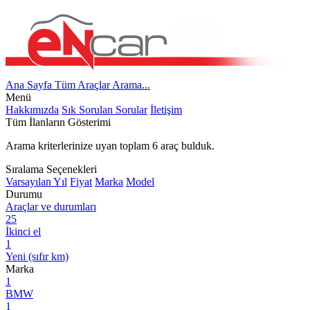
Ana Sayfa
Tüm Araçlar
Arama...
Menü
Hakkımızda
Sık Sorulan Sorular
İletişim
Tüm İlanların Gösterimi
Arama kriterlerinize uyan toplam
6
araç bulduk.
Sıralama Seçenekleri
Varsayılan
Yıl
Fiyat
Marka
Model
Durumu
Araçlar ve durumları
25
İkinci el
1
Yeni (sıfır km)
Marka
1
BMW
1