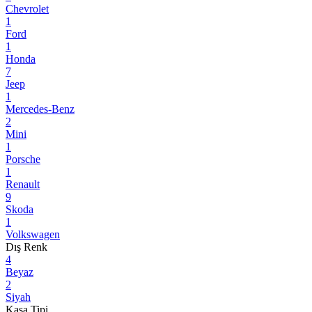
Chevrolet
1
Ford
1
Honda
7
Jeep
1
Mercedes-Benz
2
Mini
1
Porsche
1
Renault
9
Skoda
1
Volkswagen
Dış Renk
4
Beyaz
2
Siyah
Kasa Tipi