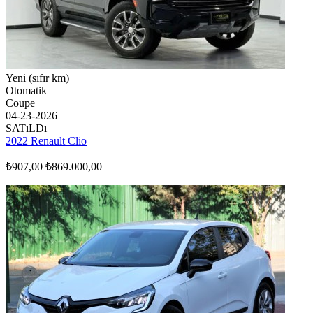
Yeni (sıfır km)
Otomatik
Coupe
04-23-2026
SATıLDı
2022 Renault Clio
₺907,00
₺869.000,00