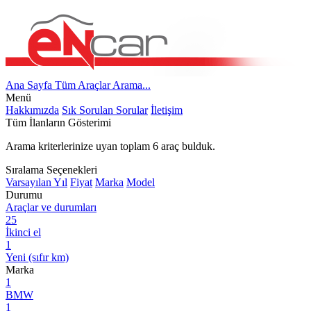
Ana Sayfa
Tüm Araçlar
Arama...
Menü
Hakkımızda
Sık Sorulan Sorular
İletişim
Tüm İlanların Gösterimi
Arama kriterlerinize uyan toplam
6
araç bulduk.
Sıralama Seçenekleri
Varsayılan
Yıl
Fiyat
Marka
Model
Durumu
Araçlar ve durumları
25
İkinci el
1
Yeni (sıfır km)
Marka
1
BMW
1