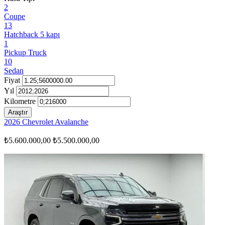
2
Coupe
13
Hatchback 5 kapı
1
Pickup Truck
10
Sedan
Fiyat
Yıl
Kilometre
Araştır
2026 Chevrolet Avalanche
₺5.600.000,00
₺5.500.000,00