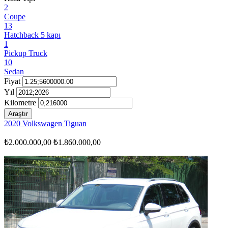
2
Coupe
13
Hatchback 5 kapı
1
Pickup Truck
10
Sedan
Fiyat
Yıl
Kilometre
Araştır
2020 Volkswagen Tiguan
₺2.000.000,00
₺1.860.000,00