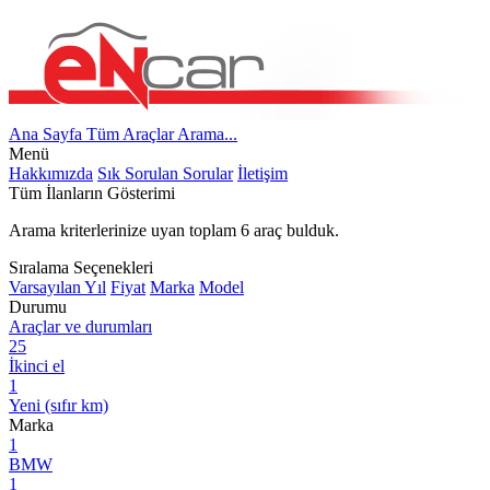
Ana Sayfa
Tüm Araçlar
Arama...
Menü
Hakkımızda
Sık Sorulan Sorular
İletişim
Tüm İlanların Gösterimi
Arama kriterlerinize uyan toplam
6
araç bulduk.
Sıralama Seçenekleri
Varsayılan
Yıl
Fiyat
Marka
Model
Durumu
Araçlar ve durumları
25
İkinci el
1
Yeni (sıfır km)
Marka
1
BMW
1