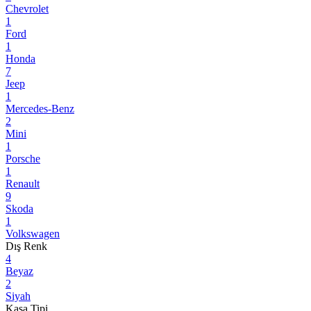
Chevrolet
1
Ford
1
Honda
7
Jeep
1
Mercedes-Benz
2
Mini
1
Porsche
1
Renault
9
Skoda
1
Volkswagen
Dış Renk
4
Beyaz
2
Siyah
Kasa Tipi