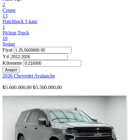
2
Coupe
13
Hatchback 5 kapı
1
Pickup Truck
10
Sedan
Fiyat
Yıl
Kilometre
Araştır
2026 Chevrolet Avalanche
₺5.600.000,00
₺5.500.000,00