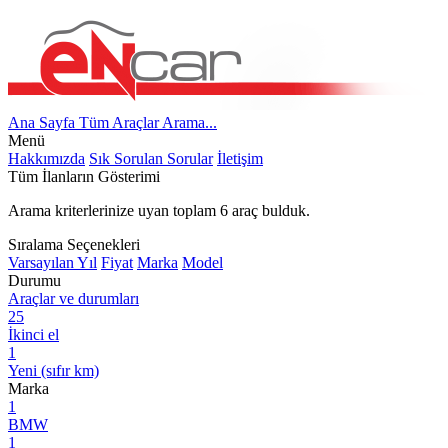
Ana Sayfa
Tüm Araçlar
Arama...
Menü
Hakkımızda
Sık Sorulan Sorular
İletişim
Tüm İlanların Gösterimi
Arama kriterlerinize uyan toplam
6
araç bulduk.
Sıralama Seçenekleri
Varsayılan
Yıl
Fiyat
Marka
Model
Durumu
Araçlar ve durumları
25
İkinci el
1
Yeni (sıfır km)
Marka
1
BMW
1