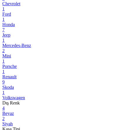
Chevrolet
1
Ford
1
Honda
7
Jeep
1
Mercedes-Benz
2
Mini
1
Porsche
1
Renault
9
Skoda
1
Volkswagen
Dış Renk
4
Beyaz
2
Siyah
Kasa Tipi