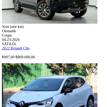
Yeni (sıfır km)
Otomatik
Coupe
04-23-2026
SATıLDı
2022 Renault Clio
₺907,00
₺869.000,00