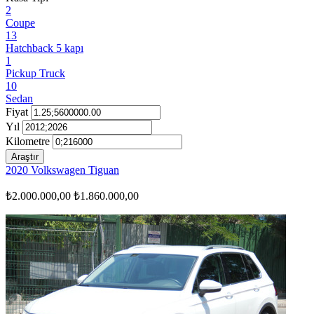
2
Coupe
13
Hatchback 5 kapı
1
Pickup Truck
10
Sedan
Fiyat
Yıl
Kilometre
Araştır
2020 Volkswagen Tiguan
₺2.000.000,00
₺1.860.000,00