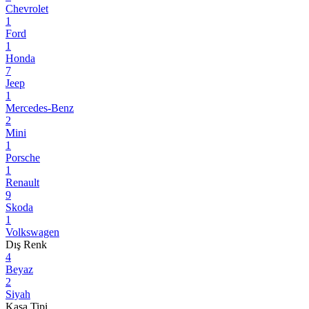
Chevrolet
1
Ford
1
Honda
7
Jeep
1
Mercedes-Benz
2
Mini
1
Porsche
1
Renault
9
Skoda
1
Volkswagen
Dış Renk
4
Beyaz
2
Siyah
Kasa Tipi