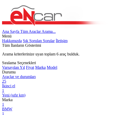
Ana Sayfa
Tüm Araçlar
Arama...
Menü
Hakkımızda
Sık Sorulan Sorular
İletişim
Tüm İlanların Gösterimi
Arama kriterlerinize uyan toplam
6
araç bulduk.
Sıralama Seçenekleri
Varsayılan
Yıl
Fiyat
Marka
Model
Durumu
Araçlar ve durumları
25
İkinci el
1
Yeni (sıfır km)
Marka
1
BMW
1