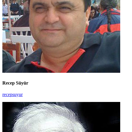
Recep Süyür
recepsuyur