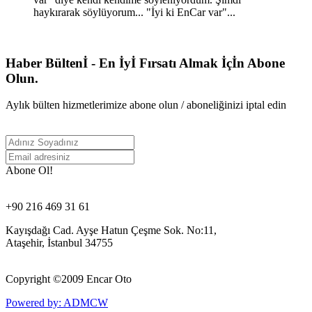
haykırarak söylüyorum... "İyi ki EnCar var"...
Haber Bültenİ - En İyİ Fırsatı Almak İçİn Abone
Olun.
Aylık bülten hizmetlerimize abone olun / aboneliğinizi iptal edin
Abone Ol!
+90 216 469 31 61
Kayışdağı Cad. Ayşe Hatun Çeşme Sok. No:11,
Ataşehir, İstanbul 34755
Copyright ©
2009 Encar Oto
Powered by: ADMCW