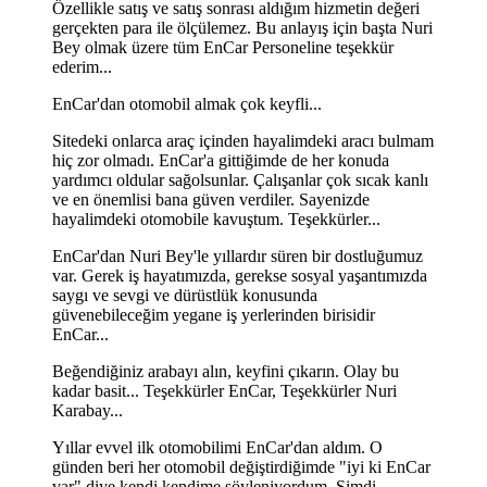
Özellikle satış ve satış sonrası aldığım hizmetin değeri
gerçekten para ile ölçülemez. Bu anlayış için başta Nuri
Bey olmak üzere tüm EnCar Personeline teşekkür
ederim...
EnCar'dan otomobil almak çok keyfli...
Sitedeki onlarca araç içinden hayalimdeki aracı bulmam
hiç zor olmadı. EnCar'a gittiğimde de her konuda
yardımcı oldular sağolsunlar. Çalışanlar çok sıcak kanlı
ve en önemlisi bana güven verdiler. Sayenizde
hayalimdeki otomobile kavuştum. Teşekkürler...
EnCar'dan Nuri Bey'le yıllardır süren bir dostluğumuz
var. Gerek iş hayatımızda, gerekse sosyal yaşantımızda
saygı ve sevgi ve dürüstlük konusunda
güvenebileceğim yegane iş yerlerinden birisidir
EnCar...
Beğendiğiniz arabayı alın, keyfini çıkarın. Olay bu
kadar basit... Teşekkürler EnCar, Teşekkürler Nuri
Karabay...
Yıllar evvel ilk otomobilimi EnCar'dan aldım. O
günden beri her otomobil değiştirdiğimde "iyi ki EnCar
var" diye kendi kendime söyleniyordum. Şimdi