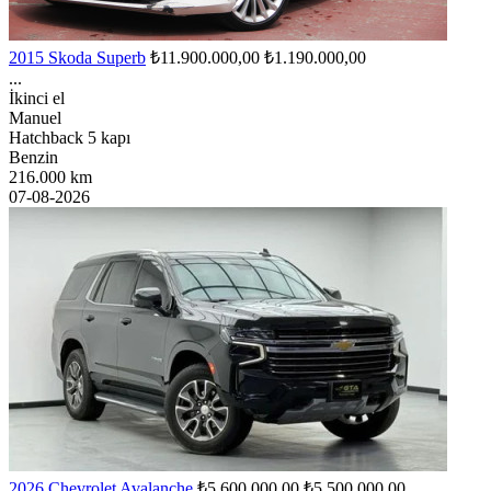
2015 Skoda Superb
₺11.900.000,00
₺1.190.000,00
...
İkinci el
Manuel
Hatchback 5 kapı
Benzin
216.000 km
07-08-2026
2026 Chevrolet Avalanche
₺5.600.000,00
₺5.500.000,00