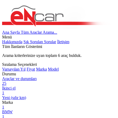
Ana Sayfa
Tüm Araçlar
Arama...
Menü
Hakkımızda
Sık Sorulan Sorular
İletişim
Tüm İlanların Gösterimi
Arama kriterlerinize uyan toplam
6
araç bulduk.
Sıralama Seçenekleri
Varsayılan
Yıl
Fiyat
Marka
Model
Durumu
Araçlar ve durumları
25
İkinci el
1
Yeni (sıfır km)
Marka
1
BMW
1