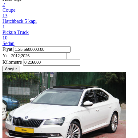
2
Coupe
13
Hatchback 5 kapı
1
Pickup Truck
10
Sedan
Fiyat
Yıl
Kilometre
Araştır