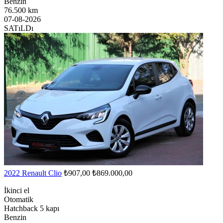
Benzin
76.500 km
07-08-2026
SATıLDı
2022 Renault Clio
₺907,00
₺869.000,00
İkinci el
Otomatik
Hatchback 5 kapı
Benzin