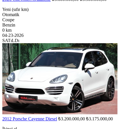
Yeni (sıfır km)
Otomatik
Coupe
Benzin
0 km
04-23-2026
SATıLDı
2012 Porsche Cayenne Diesel
₺3.200.000,00
₺3.175.000,00
İkinci el