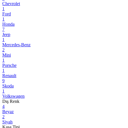
Chevrolet
1
Ford
1
Honda
7
Jeep
1
Mercedes-Benz
2
Mini
1
Porsche
1
Renault
9
Skoda
1
Volkswagen
Dış Renk
4
Beyaz
2
Siyah
Kasa Tipi