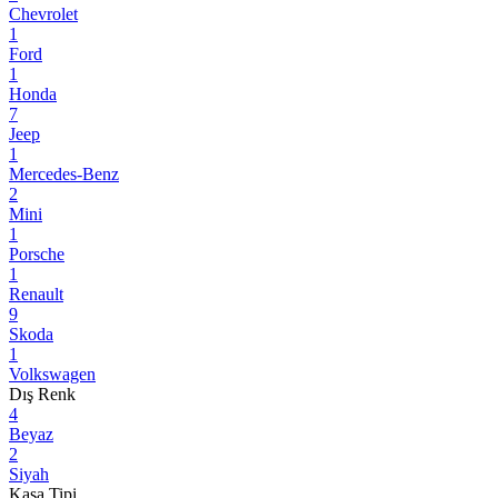
Chevrolet
1
Ford
1
Honda
7
Jeep
1
Mercedes-Benz
2
Mini
1
Porsche
1
Renault
9
Skoda
1
Volkswagen
Dış Renk
4
Beyaz
2
Siyah
Kasa Tipi