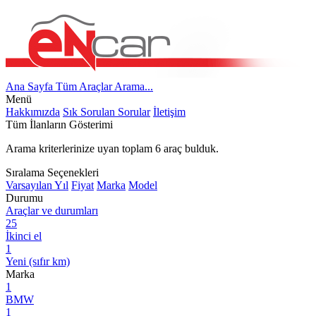
Ana Sayfa
Tüm Araçlar
Arama...
Menü
Hakkımızda
Sık Sorulan Sorular
İletişim
Tüm İlanların Gösterimi
Arama kriterlerinize uyan toplam
6
araç bulduk.
Sıralama Seçenekleri
Varsayılan
Yıl
Fiyat
Marka
Model
Durumu
Araçlar ve durumları
25
İkinci el
1
Yeni (sıfır km)
Marka
1
BMW
1