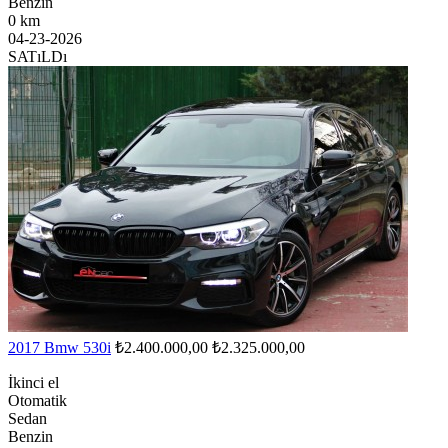
Benzin
0 km
04-23-2026
SATıLDı
2017 Bmw 530i
₺2.400.000,00
₺2.325.000,00
İkinci el
Otomatik
Sedan
Benzin