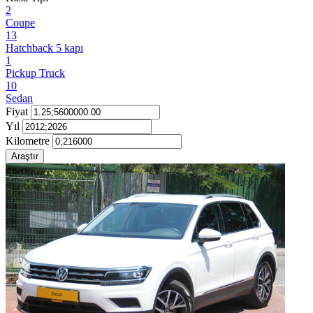
2
Coupe
13
Hatchback 5 kapı
1
Pickup Truck
10
Sedan
Fiyat
Yıl
Kilometre
Araştır