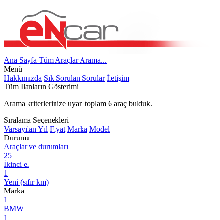
Ana Sayfa
Tüm Araçlar
Arama...
Menü
Hakkımızda
Sık Sorulan Sorular
İletişim
Tüm İlanların Gösterimi
Arama kriterlerinize uyan toplam
6
araç bulduk.
Sıralama Seçenekleri
Varsayılan
Yıl
Fiyat
Marka
Model
Durumu
Araçlar ve durumları
25
İkinci el
1
Yeni (sıfır km)
Marka
1
BMW
1