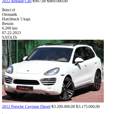
2022 Renault Clio
₺907,00
₺869.000,00
İkinci el
Otomatik
Hatchback 5 kapı
Benzin
6.200 km
07-22-2023
SATıLDı
2012 Porsche Cayenne Diesel
₺3.200.000,00
₺3.175.000,00