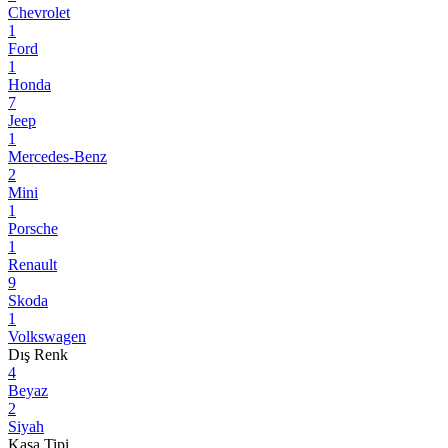
Chevrolet
1
Ford
1
Honda
7
Jeep
1
Mercedes-Benz
2
Mini
1
Porsche
1
Renault
9
Skoda
1
Volkswagen
Dış Renk
4
Beyaz
2
Siyah
Kasa Tipi