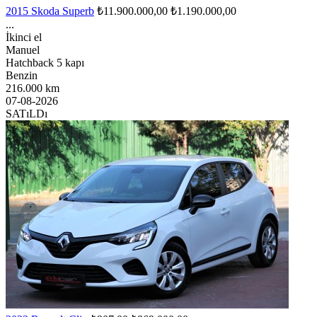
2015 Skoda Superb
₺11.900.000,00
₺1.190.000,00
...
İkinci el
Manuel
Hatchback 5 kapı
Benzin
216.000 km
07-08-2026
SATıLDı