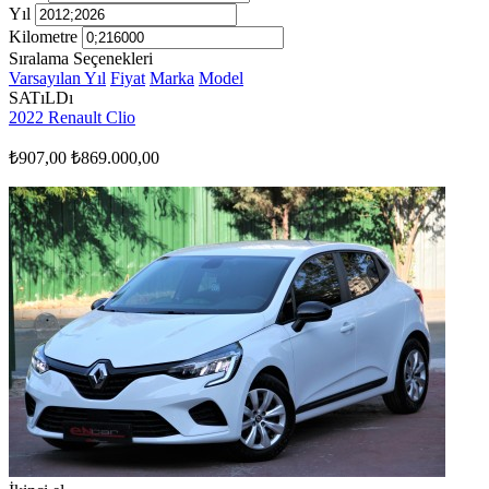
Yıl
Kilometre
Sıralama Seçenekleri
Varsayılan
Yıl
Fiyat
Marka
Model
SATıLDı
2022 Renault Clio
₺907,00
₺869.000,00