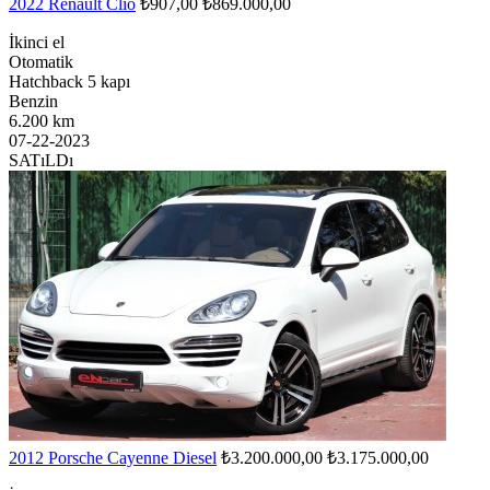
2022 Renault Clio
₺907,00
₺869.000,00
İkinci el
Otomatik
Hatchback 5 kapı
Benzin
6.200 km
07-22-2023
SATıLDı
2012 Porsche Cayenne Diesel
₺3.200.000,00
₺3.175.000,00