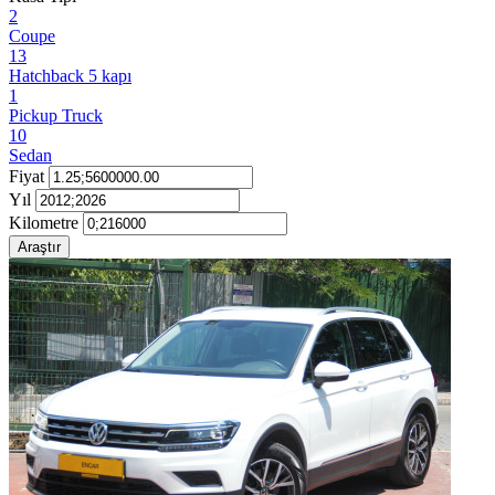
2
Coupe
13
Hatchback 5 kapı
1
Pickup Truck
10
Sedan
Fiyat
Yıl
Kilometre
Araştır