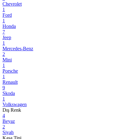
Chevrolet
1
Ford
1
Honda
7
Jeep
1
Mercedes-Benz
2
Mini
1
Porsche
1
Renault
9
Skoda
1
Volkswagen
Dış Renk
4
Beyaz
2
Siyah
Kasa Tipi