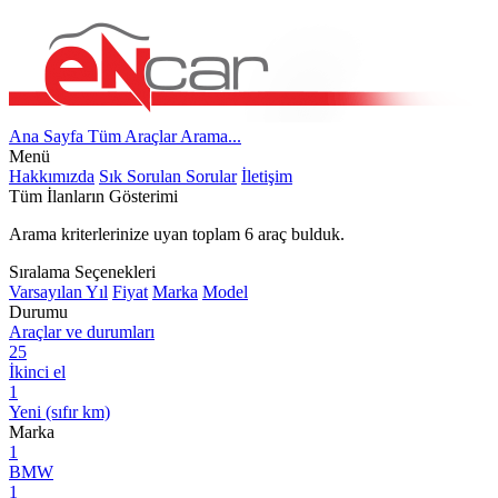
Ana Sayfa
Tüm Araçlar
Arama...
Menü
Hakkımızda
Sık Sorulan Sorular
İletişim
Tüm İlanların Gösterimi
Arama kriterlerinize uyan toplam
6
araç bulduk.
Sıralama Seçenekleri
Varsayılan
Yıl
Fiyat
Marka
Model
Durumu
Araçlar ve durumları
25
İkinci el
1
Yeni (sıfır km)
Marka
1
BMW
1