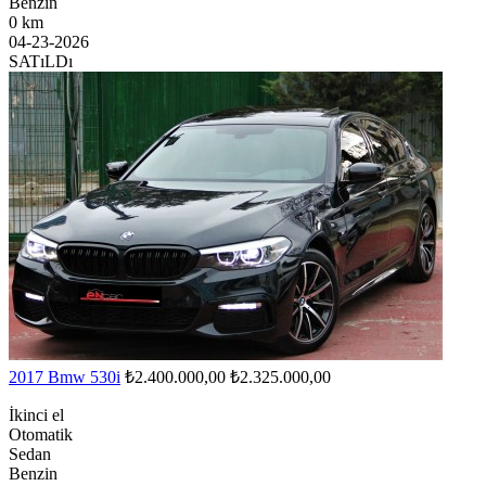
Benzin
0 km
04-23-2026
SATıLDı
2017 Bmw 530i
₺2.400.000,00
₺2.325.000,00
İkinci el
Otomatik
Sedan
Benzin