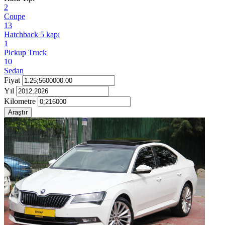
2
Coupe
13
Hatchback 5 kapı
1
Pickup Truck
10
Sedan
Fiyat
Yıl
Kilometre
Araştır