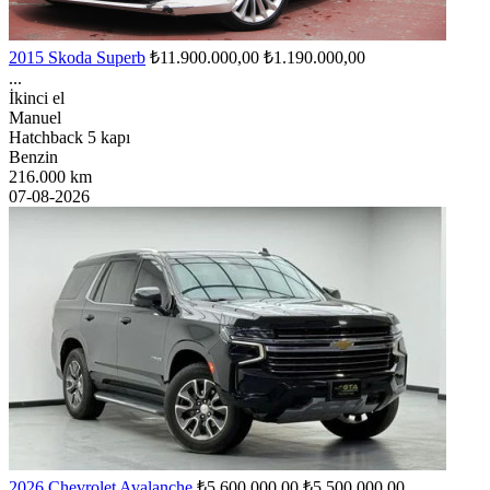
2015 Skoda Superb
₺11.900.000,00
₺1.190.000,00
...
İkinci el
Manuel
Hatchback 5 kapı
Benzin
216.000 km
07-08-2026
2026 Chevrolet Avalanche
₺5.600.000,00
₺5.500.000,00