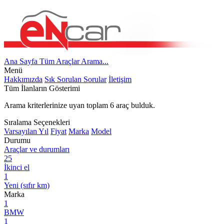
Ana Sayfa
Tüm Araçlar
Arama...
Menü
Hakkımızda
Sık Sorulan Sorular
İletişim
Tüm İlanların Gösterimi
Arama kriterlerinize uyan toplam
6
araç bulduk.
Sıralama Seçenekleri
Varsayılan
Yıl
Fiyat
Marka
Model
Durumu
Araçlar ve durumları
25
İkinci el
1
Yeni (sıfır km)
Marka
1
BMW
1