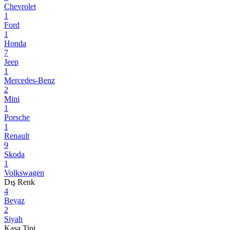
Chevrolet
1
Ford
1
Honda
7
Jeep
1
Mercedes-Benz
2
Mini
1
Porsche
1
Renault
9
Skoda
1
Volkswagen
Dış Renk
4
Beyaz
2
Siyah
Kasa Tipi