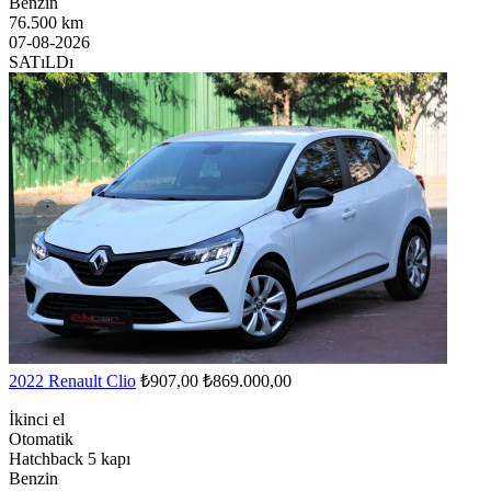
Benzin
76.500 km
07-08-2026
SATıLDı
2022 Renault Clio
₺907,00
₺869.000,00
İkinci el
Otomatik
Hatchback 5 kapı
Benzin