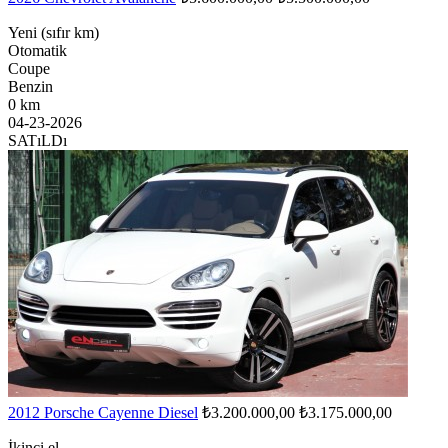
Yeni (sıfır km)
Otomatik
Coupe
Benzin
0 km
04-23-2026
SATıLDı
2012 Porsche Cayenne Diesel
₺3.200.000,00
₺3.175.000,00
İkinci el