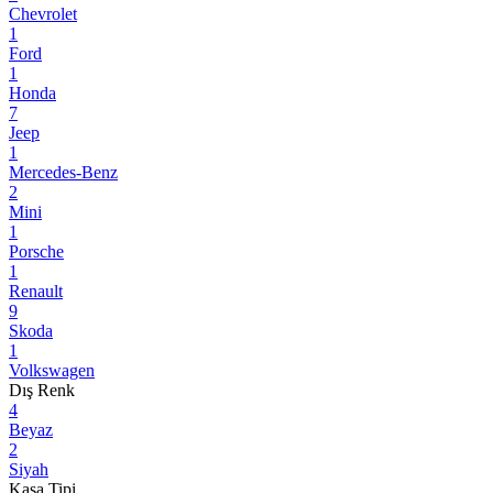
Chevrolet
1
Ford
1
Honda
7
Jeep
1
Mercedes-Benz
2
Mini
1
Porsche
1
Renault
9
Skoda
1
Volkswagen
Dış Renk
4
Beyaz
2
Siyah
Kasa Tipi