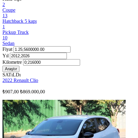
2
Coupe
13
Hatchback 5 kapı
1
Pickup Truck
10
Sedan
Fiyat
Yıl
Kilometre
Araştır
SATıLDı
2022 Renault Clio
₺907,00
₺869.000,00