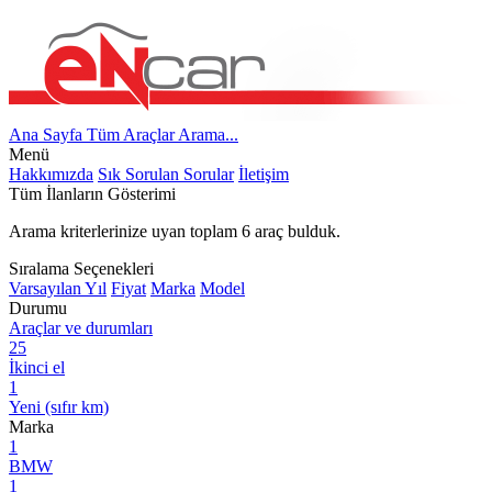
Ana Sayfa
Tüm Araçlar
Arama...
Menü
Hakkımızda
Sık Sorulan Sorular
İletişim
Tüm İlanların Gösterimi
Arama kriterlerinize uyan toplam
6
araç bulduk.
Sıralama Seçenekleri
Varsayılan
Yıl
Fiyat
Marka
Model
Durumu
Araçlar ve durumları
25
İkinci el
1
Yeni (sıfır km)
Marka
1
BMW
1