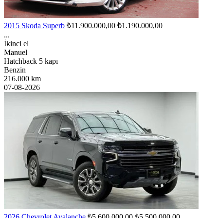
2015 Skoda Superb
₺11.900.000,00
₺1.190.000,00
...
İkinci el
Manuel
Hatchback 5 kapı
Benzin
216.000 km
07-08-2026
2026 Chevrolet Avalanche
₺5.600.000,00
₺5.500.000,00