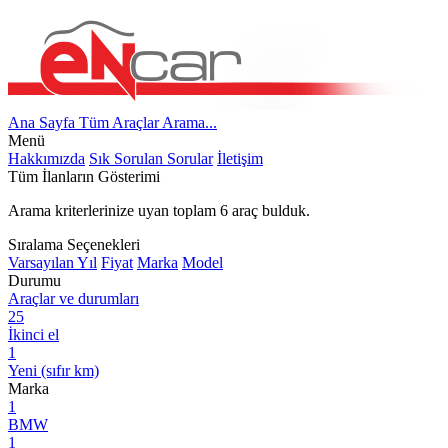
Ana Sayfa
Tüm Araçlar
Arama...
Menü
Hakkımızda
Sık Sorulan Sorular
İletişim
Tüm İlanların Gösterimi
Arama kriterlerinize uyan toplam
6
araç bulduk.
Sıralama Seçenekleri
Varsayılan
Yıl
Fiyat
Marka
Model
Durumu
Araçlar ve durumları
25
İkinci el
1
Yeni (sıfır km)
Marka
1
BMW
1