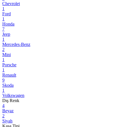
Chevrolet
1
Ford
1
Honda
7
Jeep
1
Mercedes-Benz
2
Mini
1
Porsche
1
Renault
9
Skoda
1
Volkswagen
Dış Renk
4
Beyaz
2
Siyah
Kasa Tipi