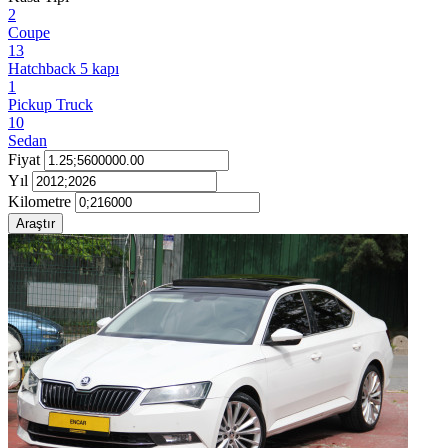
2
Coupe
13
Hatchback 5 kapı
1
Pickup Truck
10
Sedan
Fiyat
Yıl
Kilometre
Araştır