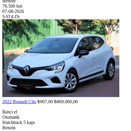
Benzin
76.500 km
07-08-2026
SATıLDı
2022 Renault Clio
₺907,00
₺869.000,00
İkinci el
Otomatik
Hatchback 5 kapı
Benzin