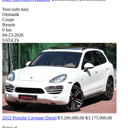
Yeni (sıfır km)
Otomatik
Coupe
Benzin
0 km
04-23-2026
SATıLDı
2012 Porsche Cayenne Diesel
₺3.200.000,00
₺3.175.000,00
İkinci el