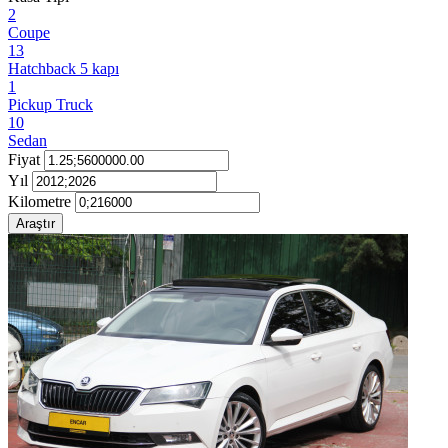
2
Coupe
13
Hatchback 5 kapı
1
Pickup Truck
10
Sedan
Fiyat
Yıl
Kilometre
Araştır