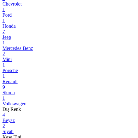
Chevrolet
1
Ford
1
Honda
7
Jeep
1
Mercedes-Benz
2
Mini
1
Porsche
1
Renault
9
Skoda
1
Volkswagen
Dış Renk
4
Beyaz
2
Siyah
Kasa Tipi