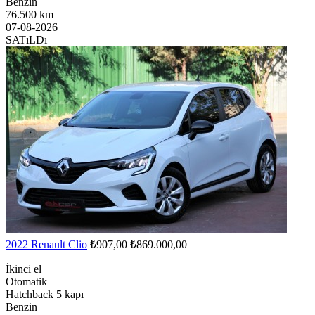
Benzin
76.500 km
07-08-2026
SATıLDı
2022 Renault Clio
₺907,00
₺869.000,00
İkinci el
Otomatik
Hatchback 5 kapı
Benzin