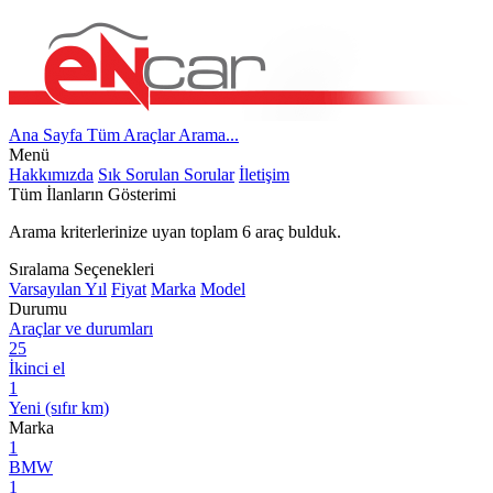
Ana Sayfa
Tüm Araçlar
Arama...
Menü
Hakkımızda
Sık Sorulan Sorular
İletişim
Tüm İlanların Gösterimi
Arama kriterlerinize uyan toplam
6
araç bulduk.
Sıralama Seçenekleri
Varsayılan
Yıl
Fiyat
Marka
Model
Durumu
Araçlar ve durumları
25
İkinci el
1
Yeni (sıfır km)
Marka
1
BMW
1