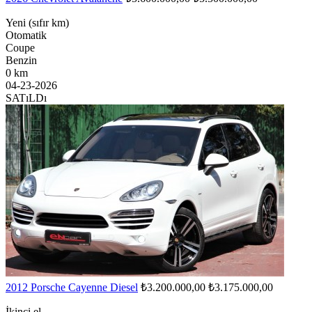
Yeni (sıfır km)
Otomatik
Coupe
Benzin
0 km
04-23-2026
SATıLDı
2012 Porsche Cayenne Diesel
₺3.200.000,00
₺3.175.000,00
İkinci el