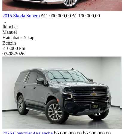
2015 Skoda Superb
₺11.900.000,00
₺1.190.000,00
...
İkinci el
Manuel
Hatchback 5 kapı
Benzin
216.000 km
07-08-2026
2026 Chevrolet Avalanche
₺5.600.000,00
₺5.500.000,00