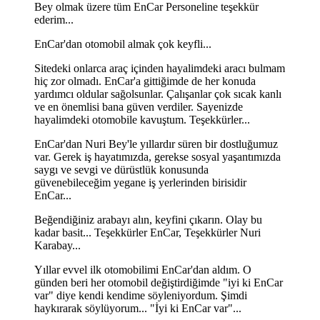
Bey olmak üzere tüm EnCar Personeline teşekkür
ederim...
EnCar'dan otomobil almak çok keyfli...
Sitedeki onlarca araç içinden hayalimdeki aracı bulmam
hiç zor olmadı. EnCar'a gittiğimde de her konuda
yardımcı oldular sağolsunlar. Çalışanlar çok sıcak kanlı
ve en önemlisi bana güven verdiler. Sayenizde
hayalimdeki otomobile kavuştum. Teşekkürler...
EnCar'dan Nuri Bey'le yıllardır süren bir dostluğumuz
var. Gerek iş hayatımızda, gerekse sosyal yaşantımızda
saygı ve sevgi ve dürüstlük konusunda
güvenebileceğim yegane iş yerlerinden birisidir
EnCar...
Beğendiğiniz arabayı alın, keyfini çıkarın. Olay bu
kadar basit... Teşekkürler EnCar, Teşekkürler Nuri
Karabay...
Yıllar evvel ilk otomobilimi EnCar'dan aldım. O
günden beri her otomobil değiştirdiğimde "iyi ki EnCar
var" diye kendi kendime söyleniyordum. Şimdi
haykırarak söylüyorum... "İyi ki EnCar var"...