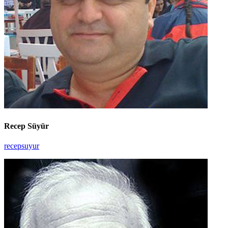
Recep Süyür
recepsuyur