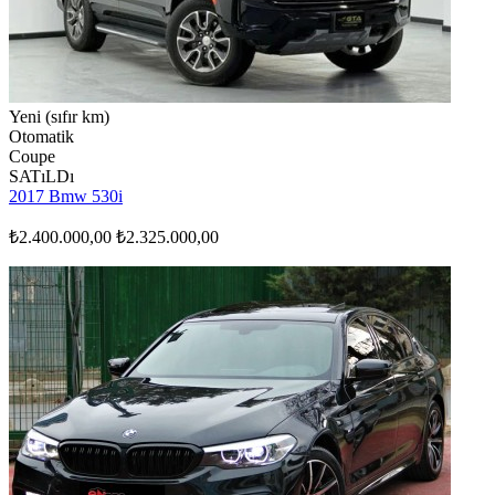
Yeni (sıfır km)
Otomatik
Coupe
SATıLDı
2017 Bmw 530i
₺2.400.000,00
₺2.325.000,00