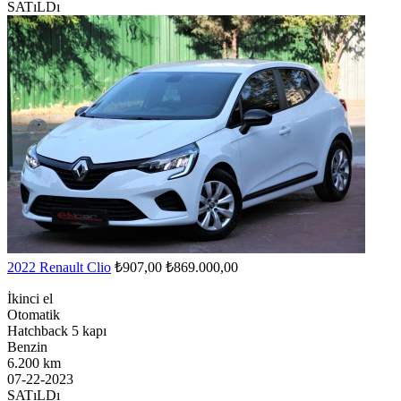
SATıLDı
2022 Renault Clio
₺907,00
₺869.000,00
İkinci el
Otomatik
Hatchback 5 kapı
Benzin
6.200 km
07-22-2023
SATıLDı