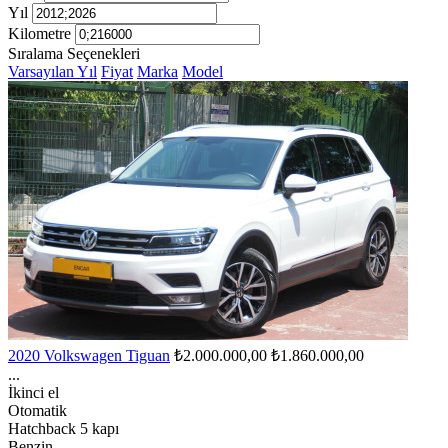
Yıl
Kilometre
Sıralama Seçenekleri
Varsayılan
Yıl
Fiyat
Marka
Model
2020 Volkswagen Tiguan
₺2.000.000,00
₺1.860.000,00
...
İkinci el
Otomatik
Hatchback 5 kapı
Benzin