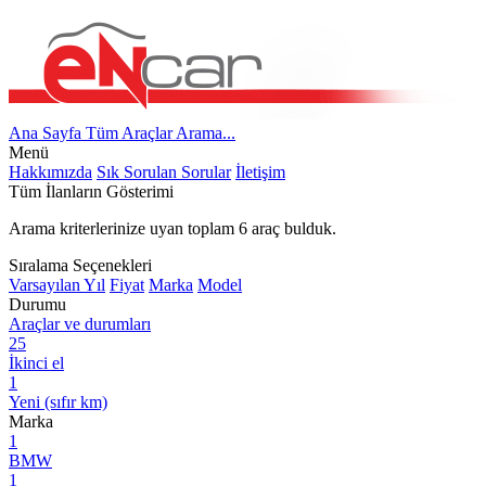
Ana Sayfa
Tüm Araçlar
Arama...
Menü
Hakkımızda
Sık Sorulan Sorular
İletişim
Tüm İlanların Gösterimi
Arama kriterlerinize uyan toplam
6
araç bulduk.
Sıralama Seçenekleri
Varsayılan
Yıl
Fiyat
Marka
Model
Durumu
Araçlar ve durumları
25
İkinci el
1
Yeni (sıfır km)
Marka
1
BMW
1