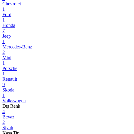
Chevrolet
1
Ford
1
Honda
7
Jeep
1
Mercedes-Benz
2
Mini
1
Porsche
1
Renault
9
Skoda
1
Volkswagen
Dış Renk
4
Beyaz
2
Siyah
Kasa Tipi