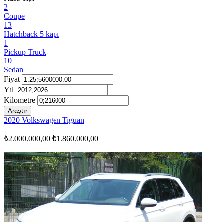
2
Coupe
13
Hatchback 5 kapı
1
Pickup Truck
10
Sedan
Fiyat
Yıl
Kilometre
Araştır
2020 Volkswagen Tiguan
₺2.000.000,00
₺1.860.000,00