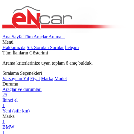
Ana Sayfa
Tüm Araçlar
Arama...
Menü
Hakkımızda
Sık Sorulan Sorular
İletişim
Tüm İlanların Gösterimi
Arama kriterlerinize uyan toplam
6
araç bulduk.
Sıralama Seçenekleri
Varsayılan
Yıl
Fiyat
Marka
Model
Durumu
Araçlar ve durumları
25
İkinci el
1
Yeni (sıfır km)
Marka
1
BMW
1