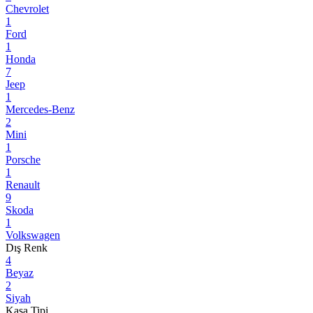
Chevrolet
1
Ford
1
Honda
7
Jeep
1
Mercedes-Benz
2
Mini
1
Porsche
1
Renault
9
Skoda
1
Volkswagen
Dış Renk
4
Beyaz
2
Siyah
Kasa Tipi