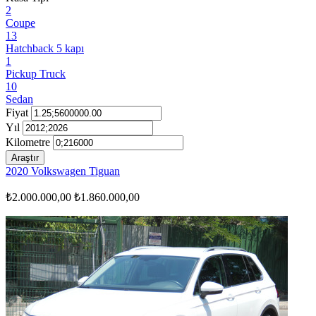
2
Coupe
13
Hatchback 5 kapı
1
Pickup Truck
10
Sedan
Fiyat
Yıl
Kilometre
Araştır
2020 Volkswagen Tiguan
₺2.000.000,00
₺1.860.000,00