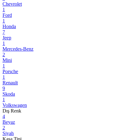
Chevrolet
1
Ford
1
Honda
7
Jeep
1
Mercedes-Benz
2
Mini
1
Porsche
1
Renault
9
Skoda
1
Volkswagen
Dış Renk
4
Beyaz
2
Siyah
Kasa Tipi