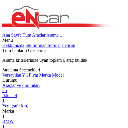
Ana Sayfa
Tüm Araçlar
Arama...
Menü
Hakkımızda
Sık Sorulan Sorular
İletişim
Tüm İlanların Gösterimi
Arama kriterlerinize uyan toplam
6
araç bulduk.
Sıralama Seçenekleri
Varsayılan
Yıl
Fiyat
Marka
Model
Durumu
Araçlar ve durumları
25
İkinci el
1
Yeni (sıfır km)
Marka
1
BMW
1