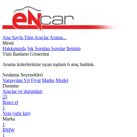
Ana Sayfa
Tüm Araçlar
Arama...
Menü
Hakkımızda
Sık Sorulan Sorular
İletişim
Tüm İlanların Gösterimi
Arama kriterlerinize uyan toplam
6
araç bulduk.
Sıralama Seçenekleri
Varsayılan
Yıl
Fiyat
Marka
Model
Durumu
Araçlar ve durumları
25
İkinci el
1
Yeni (sıfır km)
Marka
1
BMW
1