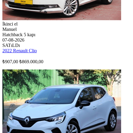
İkinci el
Manuel
Hatchback 5 kapı
07-08-2026
SATıLDı
2022 Renault Clio
₺907,00
₺869.000,00