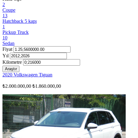
2
Coupe
13
Hatchback 5 kapı
1
Pickup Truck
10
Sedan
Fiyat
Yıl
Kilometre
Araştır
2020 Volkswagen Tiguan
₺2.000.000,00
₺1.860.000,00