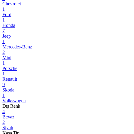
Chevrolet
1
Ford
1
Honda
7
Jeep
1
Mercedes-Benz
2
Mini
1
Porsche
1
Renault
9
Skoda
1
Volkswagen
Dış Renk
4
Beyaz
2
Siyah
Kasa Tipi