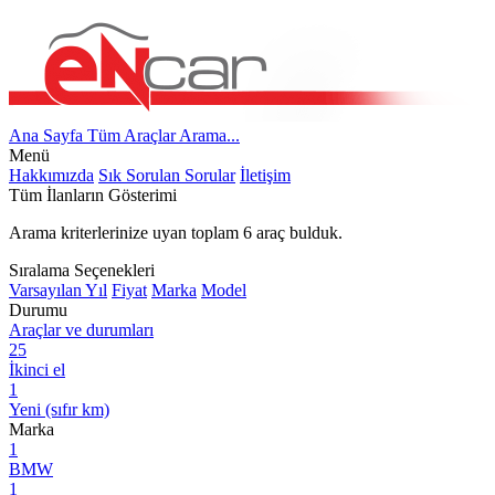
Ana Sayfa
Tüm Araçlar
Arama...
Menü
Hakkımızda
Sık Sorulan Sorular
İletişim
Tüm İlanların Gösterimi
Arama kriterlerinize uyan toplam
6
araç bulduk.
Sıralama Seçenekleri
Varsayılan
Yıl
Fiyat
Marka
Model
Durumu
Araçlar ve durumları
25
İkinci el
1
Yeni (sıfır km)
Marka
1
BMW
1