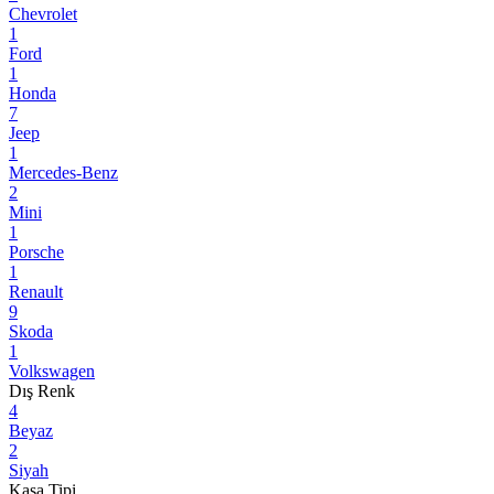
Chevrolet
1
Ford
1
Honda
7
Jeep
1
Mercedes-Benz
2
Mini
1
Porsche
1
Renault
9
Skoda
1
Volkswagen
Dış Renk
4
Beyaz
2
Siyah
Kasa Tipi