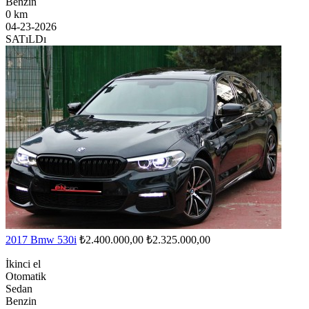
Benzin
0 km
04-23-2026
SATıLDı
2017 Bmw 530i
₺2.400.000,00
₺2.325.000,00
İkinci el
Otomatik
Sedan
Benzin