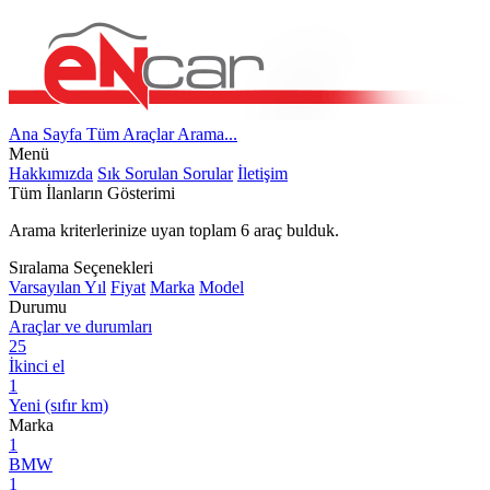
Ana Sayfa
Tüm Araçlar
Arama...
Menü
Hakkımızda
Sık Sorulan Sorular
İletişim
Tüm İlanların Gösterimi
Arama kriterlerinize uyan toplam
6
araç bulduk.
Sıralama Seçenekleri
Varsayılan
Yıl
Fiyat
Marka
Model
Durumu
Araçlar ve durumları
25
İkinci el
1
Yeni (sıfır km)
Marka
1
BMW
1