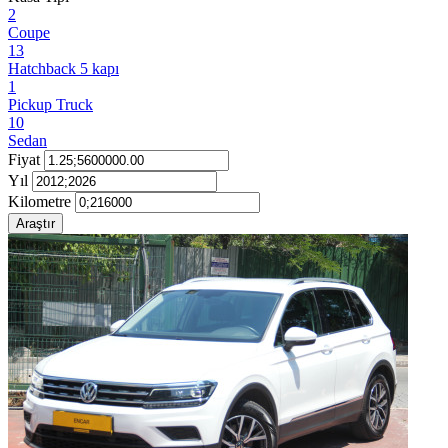
2
Coupe
13
Hatchback 5 kapı
1
Pickup Truck
10
Sedan
Fiyat
Yıl
Kilometre
Araştır