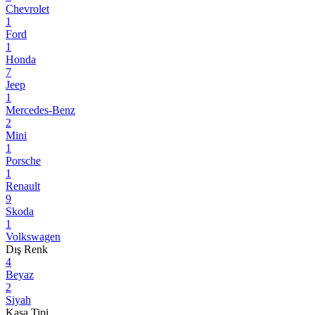
Chevrolet
1
Ford
1
Honda
7
Jeep
1
Mercedes-Benz
2
Mini
1
Porsche
1
Renault
9
Skoda
1
Volkswagen
Dış Renk
4
Beyaz
2
Siyah
Kasa Tipi