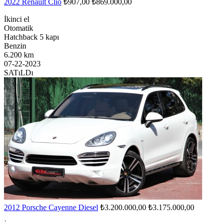
2022 Renault Clio
₺907,00
₺869.000,00
İkinci el
Otomatik
Hatchback 5 kapı
Benzin
6.200 km
07-22-2023
SATıLDı
2012 Porsche Cayenne Diesel
₺3.200.000,00
₺3.175.000,00