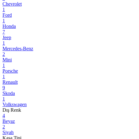
Chevrolet
1
Ford
1
Honda
7
Jeep
1
Mercedes-Benz
2
Mini
1
Porsche
1
Renault
9
Skoda
1
Volkswagen
Dış Renk
4
Beyaz
2
Siyah
Kasa Tipi