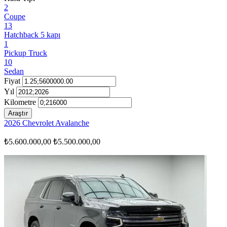
2
Coupe
13
Hatchback 5 kapı
1
Pickup Truck
10
Sedan
Fiyat
Yıl
Kilometre
Araştır
2026 Chevrolet Avalanche
₺5.600.000,00
₺5.500.000,00