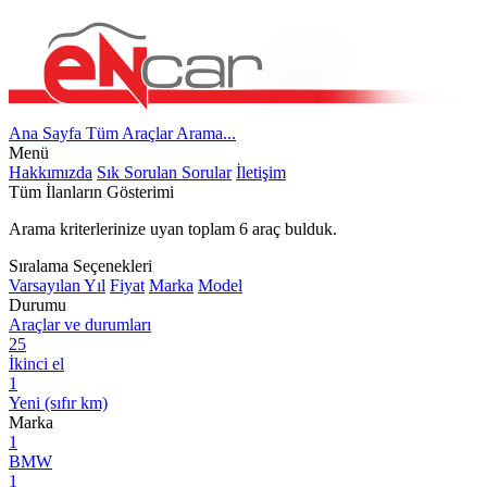
Ana Sayfa
Tüm Araçlar
Arama...
Menü
Hakkımızda
Sık Sorulan Sorular
İletişim
Tüm İlanların Gösterimi
Arama kriterlerinize uyan toplam
6
araç bulduk.
Sıralama Seçenekleri
Varsayılan
Yıl
Fiyat
Marka
Model
Durumu
Araçlar ve durumları
25
İkinci el
1
Yeni (sıfır km)
Marka
1
BMW
1