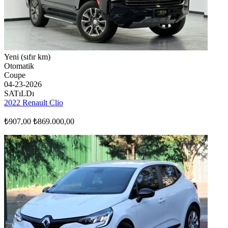
Yeni (sıfır km)
Otomatik
Coupe
04-23-2026
SATıLDı
2022 Renault Clio
₺907,00
₺869.000,00