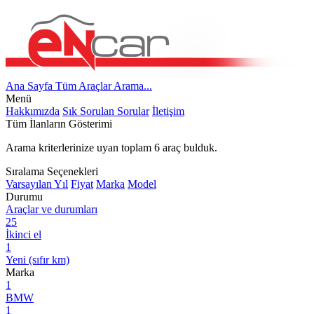
Ana Sayfa
Tüm Araçlar
Arama...
Menü
Hakkımızda
Sık Sorulan Sorular
İletişim
Tüm İlanların Gösterimi
Arama kriterlerinize uyan toplam
6
araç bulduk.
Sıralama Seçenekleri
Varsayılan
Yıl
Fiyat
Marka
Model
Durumu
Araçlar ve durumları
25
İkinci el
1
Yeni (sıfır km)
Marka
1
BMW
1