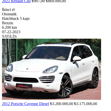
2022 Renault Clio
₺907,00
₺869.000,00
İkinci el
Otomatik
Hatchback 5 kapı
Benzin
6.200 km
07-22-2023
SATıLDı
2012 Porsche Cayenne Diesel
₺3.200.000,00
₺3.175.000,00