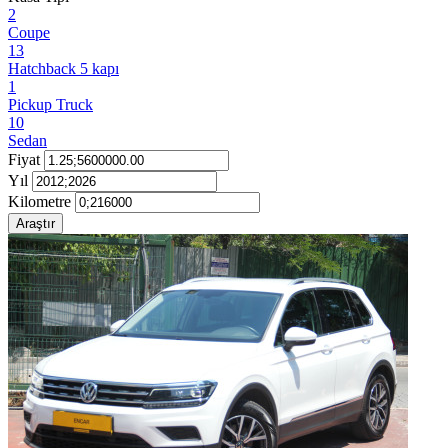
2
Coupe
13
Hatchback 5 kapı
1
Pickup Truck
10
Sedan
Fiyat
Yıl
Kilometre
Araştır