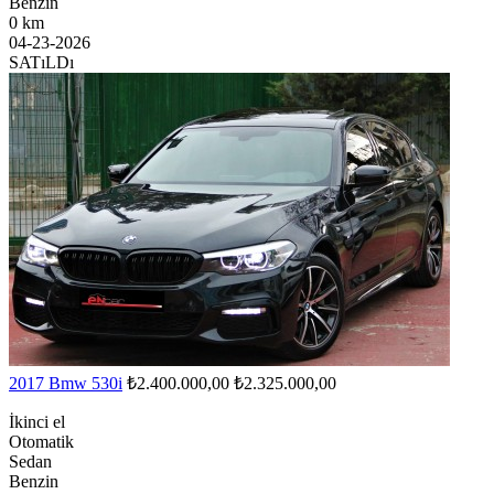
Benzin
0 km
04-23-2026
SATıLDı
2017 Bmw 530i
₺2.400.000,00
₺2.325.000,00
İkinci el
Otomatik
Sedan
Benzin