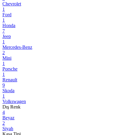
Chevrolet
1
Ford
1
Honda
7
Jeep
1
Mercedes-Benz
2
Mini
1
Porsche
1
Renault
9
Skoda
1
Volkswagen
Dış Renk
4
Beyaz
2
Siyah
Kasa Tipi