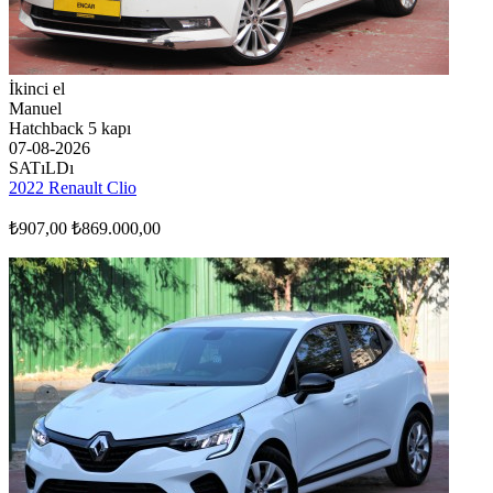
İkinci el
Manuel
Hatchback 5 kapı
07-08-2026
SATıLDı
2022 Renault Clio
₺907,00
₺869.000,00