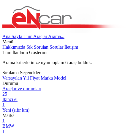
Ana Sayfa
Tüm Araçlar
Arama...
Menü
Hakkımızda
Sık Sorulan Sorular
İletişim
Tüm İlanların Gösterimi
Arama kriterlerinize uyan toplam
6
araç bulduk.
Sıralama Seçenekleri
Varsayılan
Yıl
Fiyat
Marka
Model
Durumu
Araçlar ve durumları
25
İkinci el
1
Yeni (sıfır km)
Marka
1
BMW
1