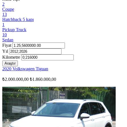
2
Coupe
13
Hatchback 5 kapı
1
Pickup Truck
10
Sedan
Fiyat
Yıl
Kilometre
Araştır
2020 Volkswagen Tiguan
₺2.000.000,00
₺1.860.000,00