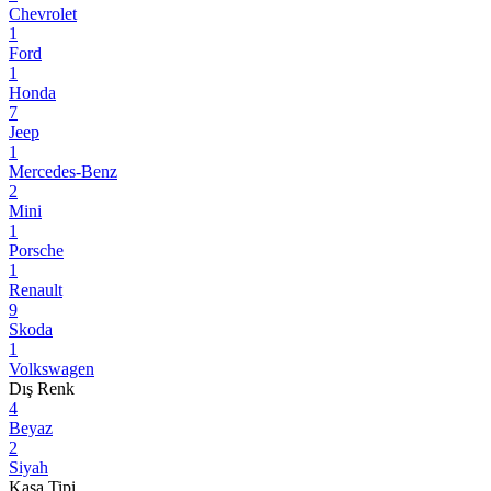
Chevrolet
1
Ford
1
Honda
7
Jeep
1
Mercedes-Benz
2
Mini
1
Porsche
1
Renault
9
Skoda
1
Volkswagen
Dış Renk
4
Beyaz
2
Siyah
Kasa Tipi