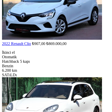
2022 Renault Clio
₺907,00
₺869.000,00
İkinci el
Otomatik
Hatchback 5 kapı
Benzin
6.200 km
SATıLDı