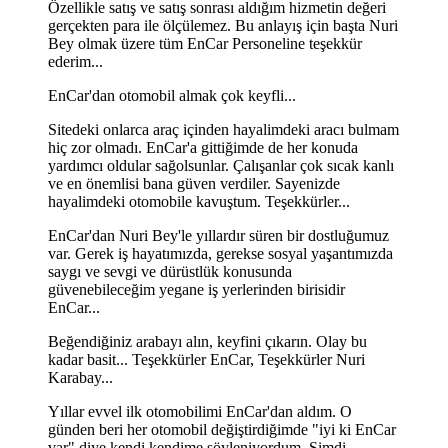
Özellikle satış ve satış sonrası aldığım hizmetin değeri
gerçekten para ile ölçülemez. Bu anlayış için başta Nuri
Bey olmak üzere tüm EnCar Personeline teşekkür
ederim...
EnCar'dan otomobil almak çok keyfli...
Sitedeki onlarca araç içinden hayalimdeki aracı bulmam
hiç zor olmadı. EnCar'a gittiğimde de her konuda
yardımcı oldular sağolsunlar. Çalışanlar çok sıcak kanlı
ve en önemlisi bana güven verdiler. Sayenizde
hayalimdeki otomobile kavuştum. Teşekkürler...
EnCar'dan Nuri Bey'le yıllardır süren bir dostluğumuz
var. Gerek iş hayatımızda, gerekse sosyal yaşantımızda
saygı ve sevgi ve dürüstlük konusunda
güvenebileceğim yegane iş yerlerinden birisidir
EnCar...
Beğendiğiniz arabayı alın, keyfini çıkarın. Olay bu
kadar basit... Teşekkürler EnCar, Teşekkürler Nuri
Karabay...
Yıllar evvel ilk otomobilimi EnCar'dan aldım. O
günden beri her otomobil değiştirdiğimde "iyi ki EnCar
var" diye kendi kendime söyleniyordum. Şimdi