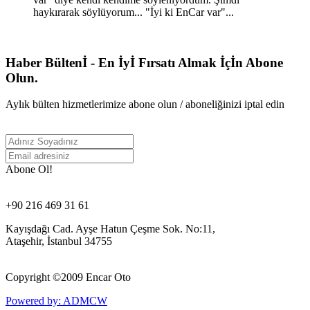
haykırarak söylüyorum... "İyi ki EnCar var"...
Haber Bültenİ - En İyİ Fırsatı Almak İçİn Abone
Olun.
Aylık bülten hizmetlerimize abone olun / aboneliğinizi iptal edin
Abone Ol!
+90 216 469 31 61
Kayışdağı Cad. Ayşe Hatun Çeşme Sok. No:11,
Ataşehir, İstanbul 34755
Copyright ©
2009 Encar Oto
Powered by: ADMCW