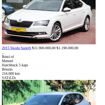
2015 Skoda Superb
₺11.900.000,00
₺1.190.000,00
...
İkinci el
Manuel
Hatchback 5 kapı
Benzin
216.000 km
SATıLDı