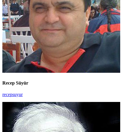
Recep Süyür
recepsuyur